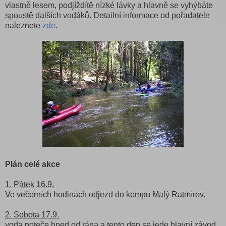
vlastně lesem, podjíždítě nízké lávky a hlavně se vyhýbáte
spoustě dalších vodáků. Detailní informace od pořadatele
naleznete
zde
.
Plán celé akce
1. Pátek 16.9.
Ve večerních hodinách odjezd do kempu Malý Ratmírov.
2. Sobota 17.9.
voda poteče hned od rána a tento den se jede hlavní závod