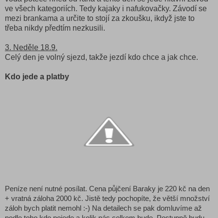
ve všech kategoriích. Tedy kajaky i nafukovačky. Závodí se
mezi brankama a určite to stojí za zkoušku, ikdyž jste to
třeba nikdy předtím nezkusili.
3. Neděle 18.9.
Celý den je volný sjezd, takže jezdí kdo chce a jak chce.
Kdo jede a platby
Peníze není nutné posílat. Cena půjčení Baraky je 220 kč na den
+ vratná záloha 2000 kč. Jistě tedy pochopíte, že větší množství
záloh bych platit nemohl :-) Na detailech se pak domluvíme až
podle toho kdo pojede a kolik nás celkem bude. Postupně budu