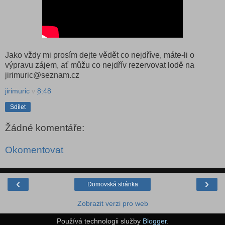
Jako vždy mi prosím dejte vědět co nejdříve, máte-li o
výpravu zájem, ať můžu co nejdřív rezervovat lodě na
jirimuric@seznam.cz
jirimuric
v
8:48
Sdílet
Žádné komentáře:
Okomentovat
‹
›
Domovská stránka
Zobrazit verzi pro web
Používá technologii služby
Blogger
.