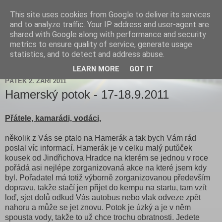
This site uses cookies from Google to deliver its services
Jiri Muric
and to analyze traffic. Your IP address and user-agent are
shared with Google along with performance and security
metrics to ensure quality of service, generate usage
statistics, and to detect and address abuse.
▼
LEARN MORE
GOT IT
PÁTEK 2. ZÁŘÍ 2011
Hamerský potok - 17-18.9.2011
Přátele, kamarádi, vodáci,
několik z Vás se ptalo na Hamerák a tak bych Vám rád
poslal víc informací. Hamerák je v celku malý putůček
kousek od Jindřichova Hradce na kterém se jednou v roce
pořádá asi nejlépe zorganizovaná akce na které jsem kdy
byl. Pořadatel má totiž výborně zorganizovanou především
dopravu, takže stačí jen přijet do kempu na startu, tam vzít
loď, sjet dolů odkud Vás autobus nebo vlak odveze zpět
nahoru a může se jet znovu. Potok je úzký a je v něm
spousta vody, takže to už chce trochu obratnosti. Jedete