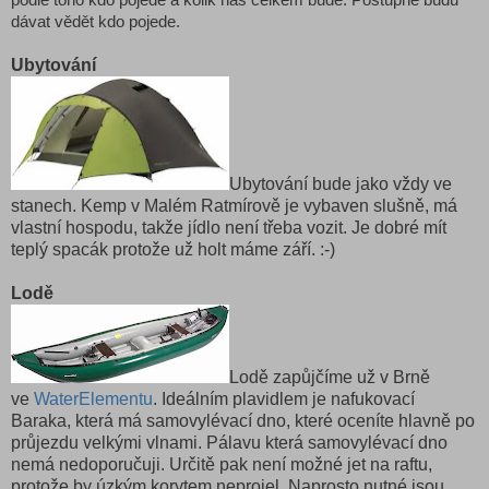
dávat vědět kdo pojede.
Ubytování
Ubytování bude jako vždy ve
stanech. Kemp v Malém Ratmírově je vybaven slušně, má
vlastní hospodu, takže jídlo není třeba vozit. Je dobré mít
teplý spacák protože už holt máme září. :-)
Lodě
Lodě zapůjčíme už v Brně
ve
WaterElementu
. Ideálním plavidlem je nafukovací
Baraka, která má samovylévací dno, které oceníte hlavně po
průjezdu velkými vlnami. Pálavu která samovylévací dno
nemá nedoporučuji. Určitě pak není možné jet na raftu,
protože by úzkým korytem neprojel. Naprosto nutné jsou